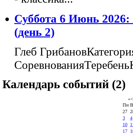
Суббота 6 Июнь 2026
(день 2)
Глеб ГрибановКатегори
СоревнованияТеребеньК
Календарь событий (2)
«
<
Пн
В
27
2
3
4
10
1
17
1