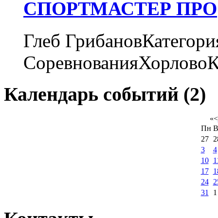
СПОРТМАСТЕР ПРО
Глеб ГрибановКатегори
СоревнованияХорловоК
Календарь событий (2)
«
<
Пн
В
27
2
3
4
10
1
17
1
24
2
31
1