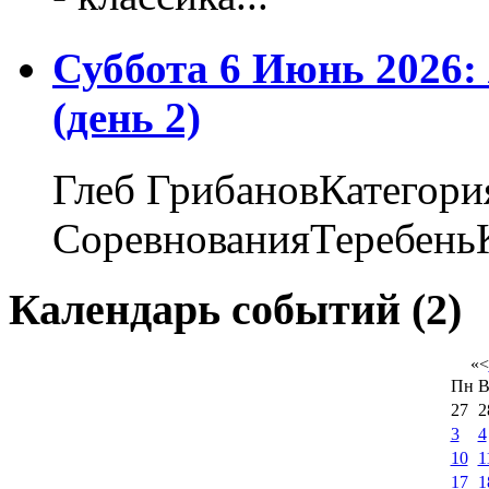
Суббота 6 Июнь 2026
(день 2)
Глеб ГрибановКатегори
СоревнованияТеребеньК
Календарь событий (2)
«
<
Пн
В
27
2
3
4
10
1
17
1