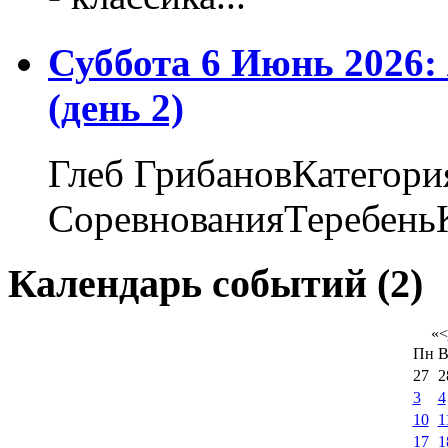
Суббота 6 Июнь 2026
(день 2)
Глеб ГрибановКатегори
СоревнованияТеребеньК
Календарь событий (2)
«
<
Пн
В
27
2
3
4
10
1
17
1