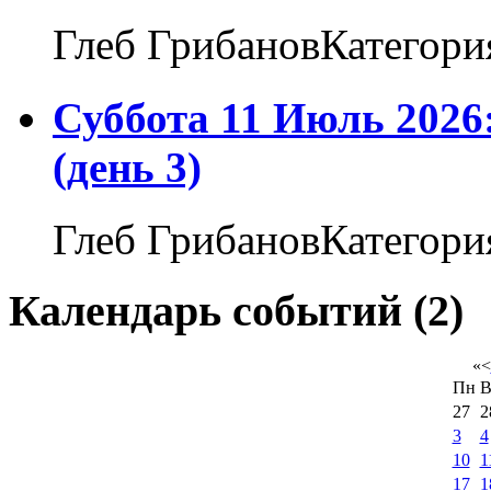
Глеб ГрибановКатегори
Суббота 11 Июль 2026
(день 3)
Глеб ГрибановКатегори
Календарь событий (2)
«
<
Пн
В
27
2
3
4
10
1
17
1