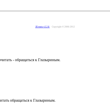
JEvents v2.2.8
Copyright © 2006-2012
читать - обращаться к Глазыриным.
итать обращаться к Глазыриным.