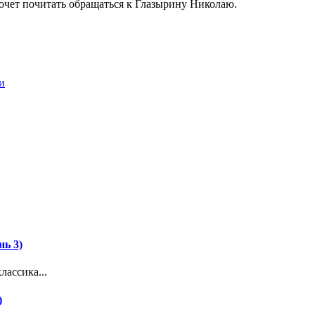
хочет почитать обращаться к Глазырину Николаю.
и
нь 3)
лассика...
)