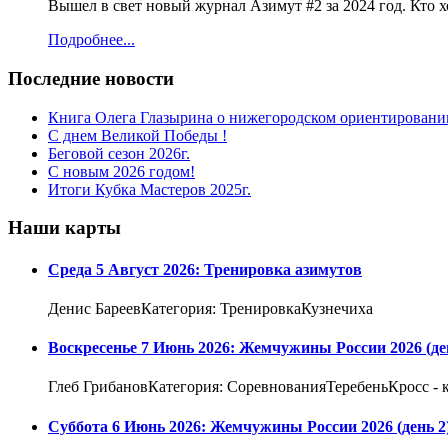
Вышел в свет новый журнал Азимут #2 за 2024 год. Кто 
Подробнее...
Последние новости
Книга Олега Глазырина о нижегородском ориентировани
С днем Великой Победы !
Беговой сезон 2026г.
С новым 2026 годом!
Итоги Кубка Мастеров 2025г.
Наши карты
Среда 5 Август 2026: Тренировка азимутов
Денис БареевКатегория: ТренировкаКузнечиха
Воскресенье 7 Июнь 2026: Жемчужины России 2026 (де
Глеб ГрибановКатегория: СоревнованияТеребеньКросс - к
Суббота 6 Июнь 2026: Жемчужины России 2026 (день 2