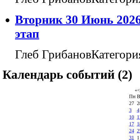
Вторник 30 Июнь 2026
этап
Глеб ГрибановКатегори
Календарь событий (2)
«
<
Пн
В
27
2
3
4
10
1
17
1
24
2
31
1