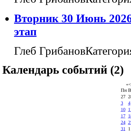
Вторник 30 Июнь 2026
этап
Глеб ГрибановКатегори
Календарь событий (2)
«
<
Пн
В
27
2
3
4
10
1
17
1
24
2
31
1