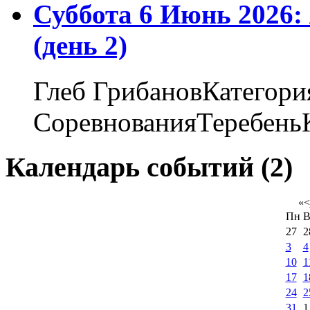
Суббота 6 Июнь 2026
(день 2)
Глеб ГрибановКатегори
СоревнованияТеребеньК
Календарь событий (2)
«
<
Пн
В
27
2
3
4
10
1
17
1
24
2
31
1