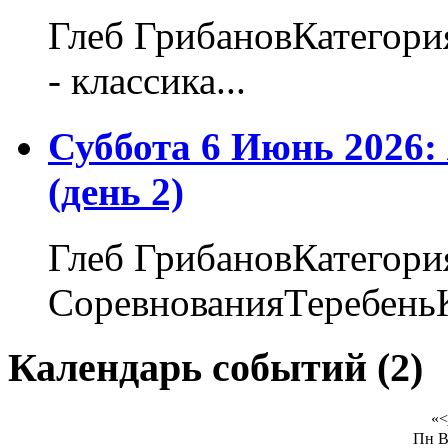
Глеб ГрибановКатегори
- классика...
Суббота 6 Июнь 2026
(день 2)
Глеб ГрибановКатегори
СоревнованияТеребеньК
Календарь событий (2)
«
<
Пн
В