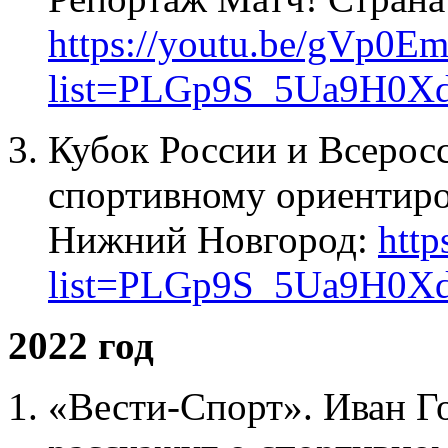
https://youtu.be/gVp0E
list=PLGp9S_5Ua9H0X
Кубок России и Всерос
спортивному ориентир
Нижний Новгород:
http
list=PLGp9S_5Ua9H0X
2022 год
«Вести-Спорт». Иван Г