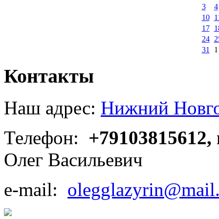
3
4
10
1
17
1
24
2
31
1
Контакты
Наш адрес:
Нижний Новгор
Телефон:
+79103815612,
Олег Васильевич
e-mail:
olegglazyrin@mail