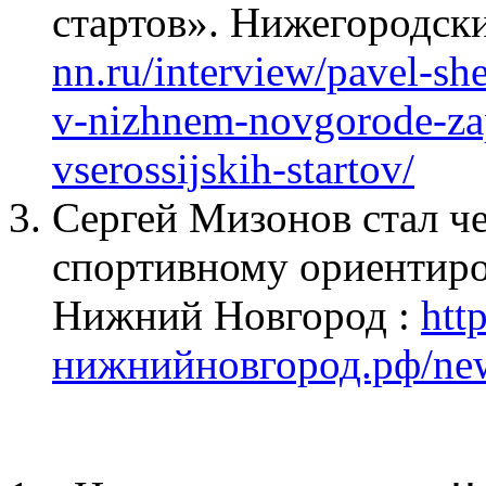
стартов». Нижегородск
nn.ru/interview/pavel-sh
v-nizhnem-novgorode-za
vserossijskih-startov/
Сергей Мизонов стал ч
спортивному ориентир
Нижний Новгород :
http
нижнийновгород.рф/ne