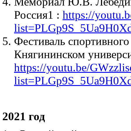
Мемориал Ю.В. Лебедин
Россия1 :
https://yout
list=PLGp9S_5Ua9H0X
Фестиваль спортивного
Княгининском универси
https://youtu.be/GWzzli
list=PLGp9S_5Ua9H0X
2021 год