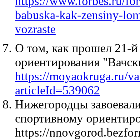
https://www.forbes.ru/f
babuska-kak-zensiny-lom
vozraste
О том, как прошел 21-й
ориентирования "Вачски
https://moyaokruga.ru/va
articleId=539062
Нижегородцы завоевали
спортивному ориентиро
https://nnovgorod.bezfo