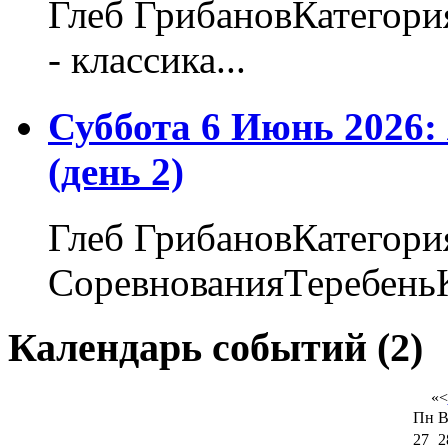
Глеб ГрибановКатегори
- классика...
Суббота 6 Июнь 2026
(день 2)
Глеб ГрибановКатегори
СоревнованияТеребеньК
Календарь событий (2)
«
<
Пн
В
27
2