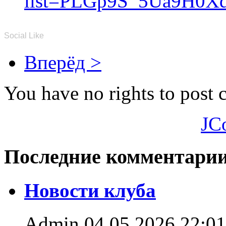
list=PLGp9S_5Ua9H0X
Social Like
Вперёд >
You have no rights to post
JC
Последние комментари
Новости клуба
Admin
04.05.2026 22:01