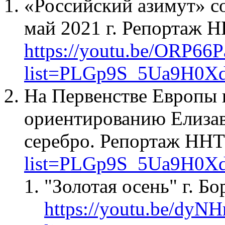
«Российский азимут» с
май 2021 г. Репортаж 
https://youtu.be/ORP66
list=PLGp9S_5Ua9H0X
На Первенстве Европы 
ориентированию Елизав
серебро. Репортаж НН
list=PLGp9S_5Ua9H0X
"Золотая осень" г. Бо
https://youtu.be/dyN