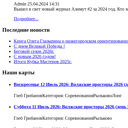
Admin
25.04.2024 14:31
Вышел в свет новый журнал Азимут #2 за 2024 год. Кто 
Подробнее...
Последние новости
Книга Олега Глазырина о нижегородском ориентировани
С днем Великой Победы !
Беговой сезон 2026г.
С новым 2026 годом!
Итоги Кубка Мастеров 2025г.
Наши карты
Воскресенье 12 Июль 2026: Волжские просторы 2026 (д
Глеб ГрибановКатегория: СоревнованияРыльковоЛонг
Суббота 11 Июль 2026: Волжские просторы 2026 (день 
Глеб ГрибановКатегория: СоревнованияРыльково