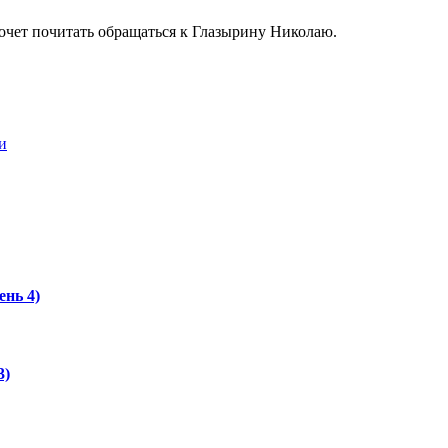
хочет почитать обращаться к Глазырину Николаю.
и
ень 4)
3)