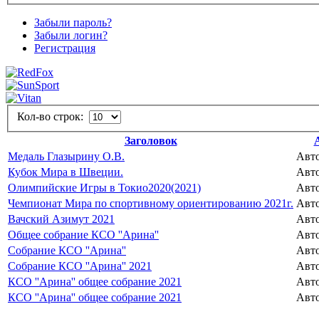
Забыли пароль?
Забыли логин?
Регистрация
Кол-во строк:
Заголовок
Медаль Глазырину О.В.
Авто
Кубок Мира в Швеции.
Авто
Олимпийские Игры в Токио2020(2021)
Авто
Чемпионат Мира по спортивному ориентированию 2021г.
Авто
Вачский Азимут 2021
Авто
Общее собрание КСО ''Арина''
Авто
Собрание КСО ''Арина''
Авто
Cобрание КСО ''Арина'' 2021
Авто
КСО ''Арина'' общее собрание 2021
Авто
КСО ''Арина'' общее собрание 2021
Авто