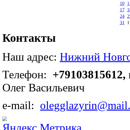
10
1
17
1
24
2
31
1
Контакты
Наш адрес:
Нижний Новгор
Телефон:
+79103815612,
Олег Васильевич
e-mail:
olegglazyrin@mail