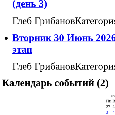
(день 3)
Глеб ГрибановКатегори
Вторник 30 Июнь 2026
этап
Глеб ГрибановКатегори
Календарь событий (2)
«
<
Пн
В
27
2
3
4