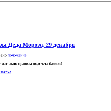
зы Деда Мороза, 29 декабря
вано
положение
имательно правила подсчета баллов!
а
заявка