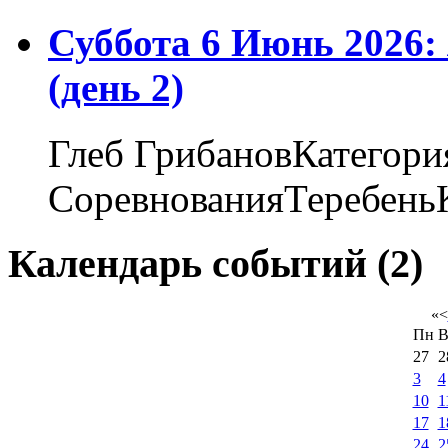
Суббота 6 Июнь 2026
(день 2)
Глеб ГрибановКатегори
СоревнованияТеребеньК
Календарь событий (2)
«
<
Пн
В
27
2
3
4
10
1
17
1
24
2