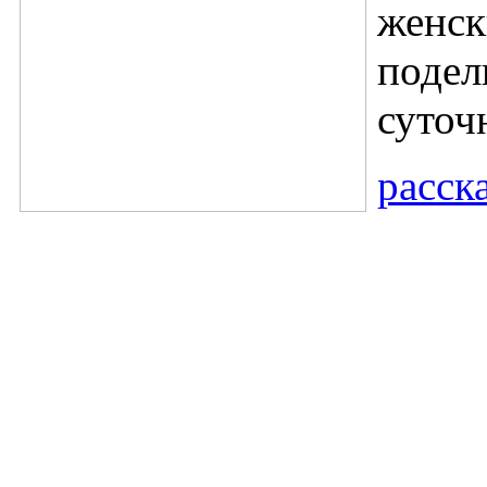
женск
подел
суточ
расск