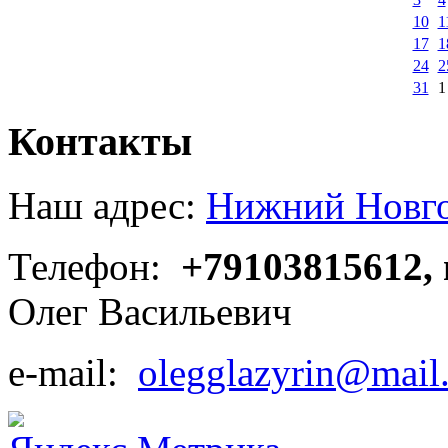
10
1
17
1
24
2
31
1
Контакты
Наш адрес:
Нижний Новгор
Телефон:
+79103815612,
Олег Васильевич
e-mail:
olegglazyrin@mail